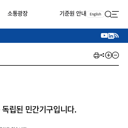
소통광장
기준원 안내
English
국제 활동
국제 활동
참여
뉴스레터
주요업무
자료실
자료실
참여
채용안내
연구논문 공유
2026년 중점 사업방향
제정개정자료
제정개정자료
서베이
채용 안내
회계기준 제정개정 업무
행사·교육자료
행사∙교육자료
의견제안
채용 공고
회계기준 제정개정 절차
기고자료
기고자료
지속가능성 공시기준 제정개정
업무
교육 업무
IFRS재단 재정지원
 독립된 민간기구입니다.