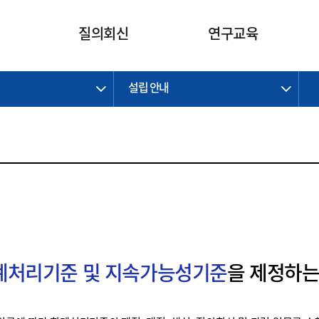
카피라이트로 가기
본문으로 가기
주메뉴로 가기
질의회신
연구교육
설립 안내
제정개정과제
제정개정과제
질의회신 요약
연구
보도자료
CI소개
주요 일정
주요 일정
회계기준적용의견서
교육
회계뉴스
조직
진행 과제
진행 과제
질의회신 요약 안내
진행 중인 연구과제
스마트강의
완료 과제
완료 과제
질의회신 요약 전체
IFRS Research Forum
교육 자료
의견 조회
의견 조회
한국채택국제회계기준
출판물
IFRS 해석위원회 논의 결과
일반기업회계기준
종전기업회계기준
K-IFRS 신속처리질의
회계처리기준 및 지속가능성기준
을 제정하는
일반기업회계기준 신속처리질
의
정착지원TF