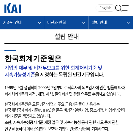
카피라이트로 가기
본문으로 가기
주메뉴로 가기
English
기준원 안내
비전과 연혁
설립 안내
설립 안내
한국회계기준원은
기업의 재무 및 비재무보고를 위한 회계처리기준 및
지속가능성기준
을 제정하는 독립된 민간기구입니다.
1999년 9월 설립되어 2000년 7월부터 주식회사의 외부감사에 관한 법률에 따라
회계처리기준의 제정, 개정, 해석, 질의회신 및 관련 업무를 수행하고 있습니다.
한국회계기준원은 모든 상장기업과 주요 금융기관들이 사용하는
한국채택국제회계기준(K-IFRS)은 물론 비상장 일반기업, 중소기업, 비영리법인의
회계기준을 책임지고 있습니다.
또한, 지속가능성공시기준 제정 업무 및 지속가능성 공시 관련 제도 등에 관한
연구를 통하여 이해관계인의 보호와 기업의 건전한 발전에 기여하고자,