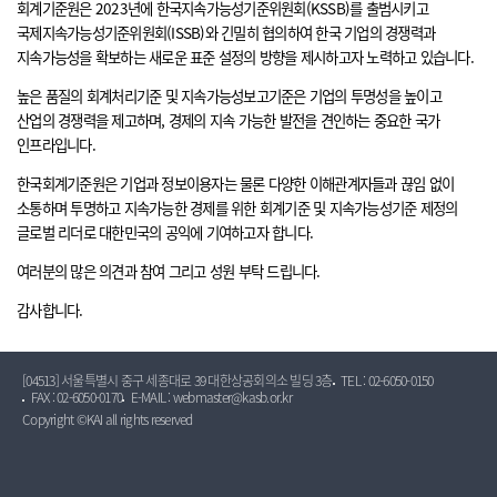
회계기준원은 2023년에 한국지속가능성기준위원회(KSSB)를 출범시키고
국제지속가능성기준위원회(ISSB)와 긴밀히 협의하여 한국 기업의 경쟁력과
지속가능성을 확보하는 새로운 표준 설정의 방향을 제시하고자 노력하고 있습니다.
높은 품질의 회계처리기준 및 지속가능성보고기준은 기업의 투명성을 높이고
산업의 경쟁력을 제고하며, 경제의 지속 가능한 발전을 견인하는 중요한 국가
인프라입니다.
한국회계기준원은 기업과 정보이용자는 물론 다양한 이해관계자들과 끊임 없이
소통하며 투명하고 지속가능한 경제를 위한 회계기준 및 지속가능성기준 제정의
글로벌 리더로 대한민국의 공익에 기여하고자 합니다.
여러분의 많은 의견과 참여 그리고 성원 부탁 드립니다.
감사합니다.
[04513] 서울특별시 중구 세종대로 39 대한상공회의소 빌딩 3층
TEL : 02-6050-0150
FAX : 02-6050-0170
E-MAIL : webmaster@kasb.or.kr
Copyright ©KAI all rights reserved