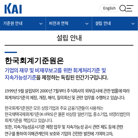
카피라이트로 가기
본문으로 가기
주메뉴로 가기
English
기준원 안내
비전과 연혁
설립 안내
설립 안내
한국회계기준원은
기업의 재무 및 비재무보고를 위한 회계처리기준 및
지속가능성기준
을 제정하는 독립된 민간기구입니다.
1999년 9월 설립되어 2000년 7월부터 주식회사의 외부감사에 관한 법률에 따라
회계처리기준의 제정, 개정, 해석, 질의회신 및 관련 업무를 수행하고 있습니다.
한국회계기준원은 모든 상장기업과 주요 금융기관들이 사용하는
한국채택국제회계기준(K-IFRS)은 물론 비상장 일반기업, 중소기업, 비영리법인의
회계기준을 책임지고 있습니다.
또한, 지속가능성공시기준 제정 업무 및 지속가능성 공시 관련 제도 등에 관한
연구를 통하여 이해관계인의 보호와 기업의 건전한 발전에 기여하고자,