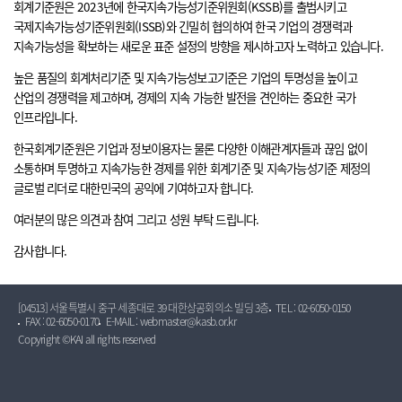
회계기준원은 2023년에 한국지속가능성기준위원회(KSSB)를 출범시키고
국제지속가능성기준위원회(ISSB)와 긴밀히 협의하여 한국 기업의 경쟁력과
지속가능성을 확보하는 새로운 표준 설정의 방향을 제시하고자 노력하고 있습니다.
높은 품질의 회계처리기준 및 지속가능성보고기준은 기업의 투명성을 높이고
산업의 경쟁력을 제고하며, 경제의 지속 가능한 발전을 견인하는 중요한 국가
인프라입니다.
한국회계기준원은 기업과 정보이용자는 물론 다양한 이해관계자들과 끊임 없이
소통하며 투명하고 지속가능한 경제를 위한 회계기준 및 지속가능성기준 제정의
글로벌 리더로 대한민국의 공익에 기여하고자 합니다.
여러분의 많은 의견과 참여 그리고 성원 부탁 드립니다.
감사합니다.
[04513] 서울특별시 중구 세종대로 39 대한상공회의소 빌딩 3층
TEL : 02-6050-0150
FAX : 02-6050-0170
E-MAIL : webmaster@kasb.or.kr
Copyright ©KAI all rights reserved