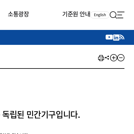
소통광장
기준원 안내
English
국제 활동
국제 활동
참여
뉴스레터
주요업무
자료실
자료실
참여
채용안내
연구논문 공유
2026년 중점 사업방향
제정개정자료
제정개정자료
서베이
채용 안내
회계기준 제정개정 업무
행사·교육자료
행사∙교육자료
의견제안
채용 공고
회계기준 제정개정 절차
기고자료
기고자료
지속가능성 공시기준 제정개정
업무
교육 업무
IFRS재단 재정지원
 독립된 민간기구입니다.