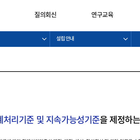
카피라이트로 가기
본문으로 가기
주메뉴로 가기
질의회신
연구교육
설립 안내
제정개정과제
제정개정과제
질의회신 요약
연구
보도자료
CI소개
주요 일정
주요 일정
회계기준적용의견서
교육
회계뉴스
조직
진행 과제
진행 과제
질의회신 요약 안내
진행 중인 연구과제
스마트강의
완료 과제
완료 과제
질의회신 요약 전체
IFRS Research Forum
교육 자료
의견 조회
의견 조회
한국채택국제회계기준
출판물
IFRS 해석위원회 논의 결과
일반기업회계기준
종전기업회계기준
K-IFRS 신속처리질의
회계처리기준 및 지속가능성기준
을 제정하는
일반기업회계기준 신속처리질
의
정착지원TF