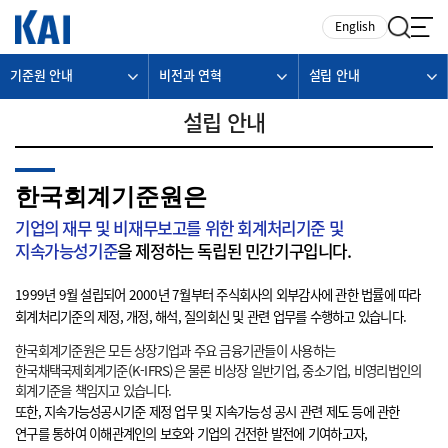
카피라이트로 가기
본문으로 가기
주메뉴로 가기
English
기준원 안내
비전과 연혁
설립 안내
설립 안내
한국회계기준원은
기업의 재무 및 비재무보고를 위한 회계처리기준 및
지속가능성기준
을 제정하는 독립된 민간기구입니다.
1999년 9월 설립되어 2000년 7월부터 주식회사의 외부감사에 관한 법률에 따라
회계처리기준의 제정, 개정, 해석, 질의회신 및 관련 업무를 수행하고 있습니다.
한국회계기준원은 모든 상장기업과 주요 금융기관들이 사용하는
한국채택국제회계기준(K-IFRS)은 물론 비상장 일반기업, 중소기업, 비영리법인의
회계기준을 책임지고 있습니다.
또한, 지속가능성공시기준 제정 업무 및 지속가능성 공시 관련 제도 등에 관한
연구를 통하여 이해관계인의 보호와 기업의 건전한 발전에 기여하고자,