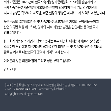
회계기준원은 2023년에 한국지속가능성기준위원회(KSSB)를 출범시키고
국제지속가능성기준위원회(ISSB)와 긴밀히 협의하여 한국 기업의 경쟁력과
지속가능성을 확보하는 새로운 표준 설정의 방향을 제시하고자 노력하고 있습니다.
높은 품질의 회계처리기준 및 지속가능성보고기준은 기업의 투명성을 높이고
산업의 경쟁력을 제고하며, 경제의 지속 가능한 발전을 견인하는 중요한 국가
인프라입니다.
한국회계기준원은 기업과 정보이용자는 물론 다양한 이해관계자들과 끊임 없이
소통하며 투명하고 지속가능한 경제를 위한 회계기준 및 지속가능성기준 제정의
글로벌 리더로 대한민국의 공익에 기여하고자 합니다.
여러분의 많은 의견과 참여 그리고 성원 부탁 드립니다.
감사합니다.
[04513] 서울특별시 중구 세종대로 39 대한상공회의소 빌딩 3층
TEL : 02-6050-0150
FAX : 02-6050-0170
E-MAIL : webmaster@kasb.or.kr
Copyright ©KAI all rights reserved