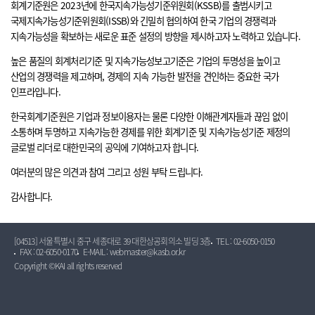
회계기준원은 2023년에 한국지속가능성기준위원회(KSSB)를 출범시키고
국제지속가능성기준위원회(ISSB)와 긴밀히 협의하여 한국 기업의 경쟁력과
지속가능성을 확보하는 새로운 표준 설정의 방향을 제시하고자 노력하고 있습니다.
높은 품질의 회계처리기준 및 지속가능성보고기준은 기업의 투명성을 높이고
산업의 경쟁력을 제고하며, 경제의 지속 가능한 발전을 견인하는 중요한 국가
인프라입니다.
한국회계기준원은 기업과 정보이용자는 물론 다양한 이해관계자들과 끊임 없이
소통하며 투명하고 지속가능한 경제를 위한 회계기준 및 지속가능성기준 제정의
글로벌 리더로 대한민국의 공익에 기여하고자 합니다.
여러분의 많은 의견과 참여 그리고 성원 부탁 드립니다.
감사합니다.
[04513] 서울특별시 중구 세종대로 39 대한상공회의소 빌딩 3층
TEL : 02-6050-0150
FAX : 02-6050-0170
E-MAIL : webmaster@kasb.or.kr
Copyright ©KAI all rights reserved