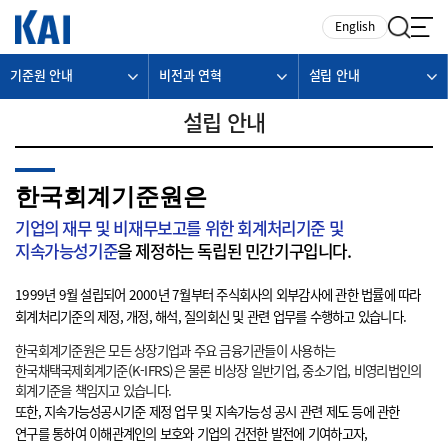
카피라이트로 가기
본문으로 가기
주메뉴로 가기
English
기준원 안내
비전과 연혁
설립 안내
설립 안내
한국회계기준원은
기업의 재무 및 비재무보고를 위한 회계처리기준 및
지속가능성기준
을 제정하는 독립된 민간기구입니다.
1999년 9월 설립되어 2000년 7월부터 주식회사의 외부감사에 관한 법률에 따라
회계처리기준의 제정, 개정, 해석, 질의회신 및 관련 업무를 수행하고 있습니다.
한국회계기준원은 모든 상장기업과 주요 금융기관들이 사용하는
한국채택국제회계기준(K-IFRS)은 물론 비상장 일반기업, 중소기업, 비영리법인의
회계기준을 책임지고 있습니다.
또한, 지속가능성공시기준 제정 업무 및 지속가능성 공시 관련 제도 등에 관한
연구를 통하여 이해관계인의 보호와 기업의 건전한 발전에 기여하고자,