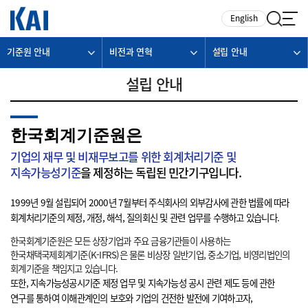
카피라이트로 가기
본문으로 가기
주메뉴로 가기
English
기준원 안내
비전과 연혁
설립 안내
설립 안내
한국회계기준원은
기업의 재무 및 비재무보고를 위한 회계처리기준 및
지속가능성기준
을 제정하는 독립된 민간기구입니다.
1999년 9월 설립되어 2000년 7월부터 주식회사의 외부감사에 관한 법률에 따라
회계처리기준의 제정, 개정, 해석, 질의회신 및 관련 업무를 수행하고 있습니다.
한국회계기준원은 모든 상장기업과 주요 금융기관들이 사용하는
한국채택국제회계기준(K-IFRS)은 물론 비상장 일반기업, 중소기업, 비영리법인의
회계기준을 책임지고 있습니다.
또한, 지속가능성공시기준 제정 업무 및 지속가능성 공시 관련 제도 등에 관한
연구를 통하여 이해관계인의 보호와 기업의 건전한 발전에 기여하고자,