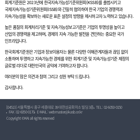
회계기준원은 2023년에 한국지속가능성기준위원회(KSSB)를 출범시키고
국제지속가능성기준위원회(ISSB)와 긴밀히 협의하여 한국 기업의 경쟁력과
지속가능성을 확보하는 새로운 표준 설정의 방향을 제시하고자 노력하고 있습니다.
높은 품질의 회계처리기준 및 지속가능성보고기준은 기업의 투명성을 높이고
산업의 경쟁력을 제고하며, 경제의 지속 가능한 발전을 견인하는 중요한 국가
인프라입니다.
한국회계기준원은 기업과 정보이용자는 물론 다양한 이해관계자들과 끊임 없이
소통하며 투명하고 지속가능한 경제를 위한 회계기준 및 지속가능성기준 제정의
글로벌 리더로 대한민국의 공익에 기여하고자 합니다.
여러분의 많은 의견과 참여 그리고 성원 부탁 드립니다.
감사합니다.
[04513] 서울특별시 중구 세종대로 39 대한상공회의소 빌딩 3층
TEL : 02-6050-0150
FAX : 02-6050-0170
E-MAIL : webmaster@kasb.or.kr
Copyright ©KAI all rights reserved