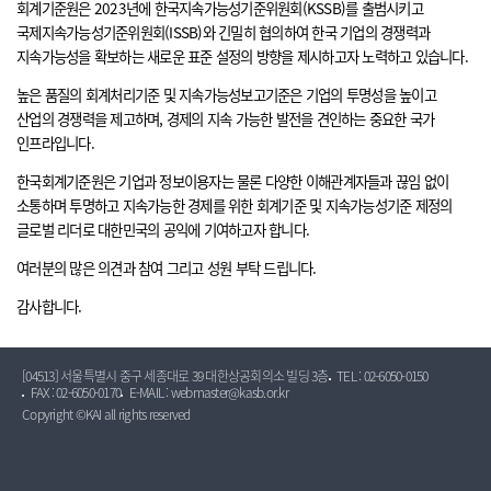
회계기준원은 2023년에 한국지속가능성기준위원회(KSSB)를 출범시키고
국제지속가능성기준위원회(ISSB)와 긴밀히 협의하여 한국 기업의 경쟁력과
지속가능성을 확보하는 새로운 표준 설정의 방향을 제시하고자 노력하고 있습니다.
높은 품질의 회계처리기준 및 지속가능성보고기준은 기업의 투명성을 높이고
산업의 경쟁력을 제고하며, 경제의 지속 가능한 발전을 견인하는 중요한 국가
인프라입니다.
한국회계기준원은 기업과 정보이용자는 물론 다양한 이해관계자들과 끊임 없이
소통하며 투명하고 지속가능한 경제를 위한 회계기준 및 지속가능성기준 제정의
글로벌 리더로 대한민국의 공익에 기여하고자 합니다.
여러분의 많은 의견과 참여 그리고 성원 부탁 드립니다.
감사합니다.
[04513] 서울특별시 중구 세종대로 39 대한상공회의소 빌딩 3층
TEL : 02-6050-0150
FAX : 02-6050-0170
E-MAIL : webmaster@kasb.or.kr
Copyright ©KAI all rights reserved