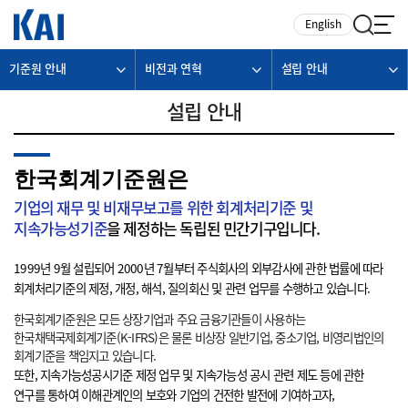
카피라이트로 가기
본문으로 가기
주메뉴로 가기
English
기준원 안내
비전과 연혁
설립 안내
설립 안내
한국회계기준원은
기업의 재무 및 비재무보고를 위한 회계처리기준 및
지속가능성기준
을 제정하는 독립된 민간기구입니다.
1999년 9월 설립되어 2000년 7월부터 주식회사의 외부감사에 관한 법률에 따라
회계처리기준의 제정, 개정, 해석, 질의회신 및 관련 업무를 수행하고 있습니다.
한국회계기준원은 모든 상장기업과 주요 금융기관들이 사용하는
한국채택국제회계기준(K-IFRS)은 물론 비상장 일반기업, 중소기업, 비영리법인의
회계기준을 책임지고 있습니다.
또한, 지속가능성공시기준 제정 업무 및 지속가능성 공시 관련 제도 등에 관한
연구를 통하여 이해관계인의 보호와 기업의 건전한 발전에 기여하고자,