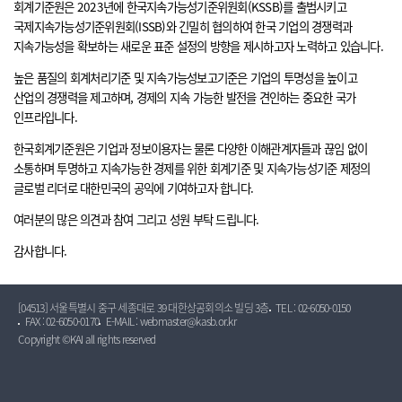
회계기준원은 2023년에 한국지속가능성기준위원회(KSSB)를 출범시키고
국제지속가능성기준위원회(ISSB)와 긴밀히 협의하여 한국 기업의 경쟁력과
지속가능성을 확보하는 새로운 표준 설정의 방향을 제시하고자 노력하고 있습니다.
높은 품질의 회계처리기준 및 지속가능성보고기준은 기업의 투명성을 높이고
산업의 경쟁력을 제고하며, 경제의 지속 가능한 발전을 견인하는 중요한 국가
인프라입니다.
한국회계기준원은 기업과 정보이용자는 물론 다양한 이해관계자들과 끊임 없이
소통하며 투명하고 지속가능한 경제를 위한 회계기준 및 지속가능성기준 제정의
글로벌 리더로 대한민국의 공익에 기여하고자 합니다.
여러분의 많은 의견과 참여 그리고 성원 부탁 드립니다.
감사합니다.
[04513] 서울특별시 중구 세종대로 39 대한상공회의소 빌딩 3층
TEL : 02-6050-0150
FAX : 02-6050-0170
E-MAIL : webmaster@kasb.or.kr
Copyright ©KAI all rights reserved