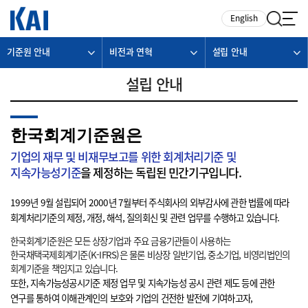
카피라이트로 가기
본문으로 가기
주메뉴로 가기
English
기준원 안내
비전과 연혁
설립 안내
설립 안내
한국회계기준원은
기업의 재무 및 비재무보고를 위한 회계처리기준 및
지속가능성기준
을 제정하는 독립된 민간기구입니다.
1999년 9월 설립되어 2000년 7월부터 주식회사의 외부감사에 관한 법률에 따라
회계처리기준의 제정, 개정, 해석, 질의회신 및 관련 업무를 수행하고 있습니다.
한국회계기준원은 모든 상장기업과 주요 금융기관들이 사용하는
한국채택국제회계기준(K-IFRS)은 물론 비상장 일반기업, 중소기업, 비영리법인의
회계기준을 책임지고 있습니다.
또한, 지속가능성공시기준 제정 업무 및 지속가능성 공시 관련 제도 등에 관한
연구를 통하여 이해관계인의 보호와 기업의 건전한 발전에 기여하고자,