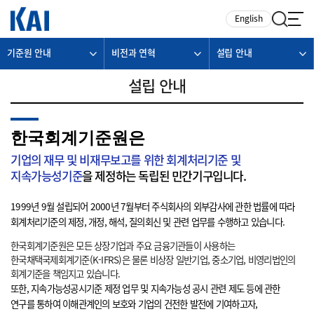
카피라이트로 가기
본문으로 가기
주메뉴로 가기
English
기준원 안내
비전과 연혁
설립 안내
설립 안내
한국회계기준원은
기업의 재무 및 비재무보고를 위한 회계처리기준 및
지속가능성기준
을 제정하는 독립된 민간기구입니다.
1999년 9월 설립되어 2000년 7월부터 주식회사의 외부감사에 관한 법률에 따라
회계처리기준의 제정, 개정, 해석, 질의회신 및 관련 업무를 수행하고 있습니다.
한국회계기준원은 모든 상장기업과 주요 금융기관들이 사용하는
한국채택국제회계기준(K-IFRS)은 물론 비상장 일반기업, 중소기업, 비영리법인의
회계기준을 책임지고 있습니다.
또한, 지속가능성공시기준 제정 업무 및 지속가능성 공시 관련 제도 등에 관한
연구를 통하여 이해관계인의 보호와 기업의 건전한 발전에 기여하고자,