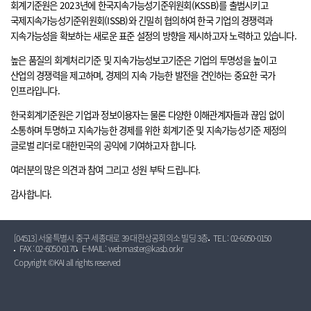
회계기준원은 2023년에 한국지속가능성기준위원회(KSSB)를 출범시키고
국제지속가능성기준위원회(ISSB)와 긴밀히 협의하여 한국 기업의 경쟁력과
지속가능성을 확보하는 새로운 표준 설정의 방향을 제시하고자 노력하고 있습니다.
높은 품질의 회계처리기준 및 지속가능성보고기준은 기업의 투명성을 높이고
산업의 경쟁력을 제고하며, 경제의 지속 가능한 발전을 견인하는 중요한 국가
인프라입니다.
한국회계기준원은 기업과 정보이용자는 물론 다양한 이해관계자들과 끊임 없이
소통하며 투명하고 지속가능한 경제를 위한 회계기준 및 지속가능성기준 제정의
글로벌 리더로 대한민국의 공익에 기여하고자 합니다.
여러분의 많은 의견과 참여 그리고 성원 부탁 드립니다.
감사합니다.
[04513] 서울특별시 중구 세종대로 39 대한상공회의소 빌딩 3층
TEL : 02-6050-0150
FAX : 02-6050-0170
E-MAIL : webmaster@kasb.or.kr
Copyright ©KAI all rights reserved