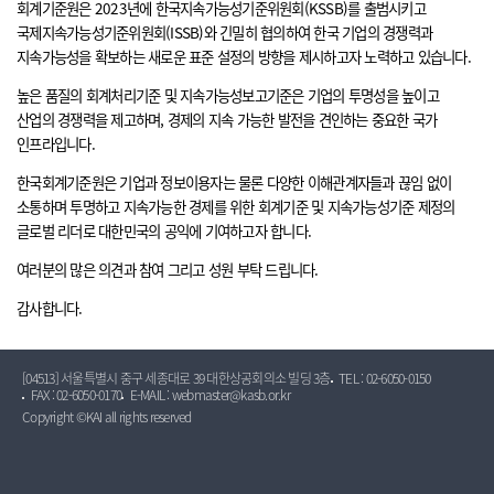
회계기준원은 2023년에 한국지속가능성기준위원회(KSSB)를 출범시키고
국제지속가능성기준위원회(ISSB)와 긴밀히 협의하여 한국 기업의 경쟁력과
지속가능성을 확보하는 새로운 표준 설정의 방향을 제시하고자 노력하고 있습니다.
높은 품질의 회계처리기준 및 지속가능성보고기준은 기업의 투명성을 높이고
산업의 경쟁력을 제고하며, 경제의 지속 가능한 발전을 견인하는 중요한 국가
인프라입니다.
한국회계기준원은 기업과 정보이용자는 물론 다양한 이해관계자들과 끊임 없이
소통하며 투명하고 지속가능한 경제를 위한 회계기준 및 지속가능성기준 제정의
글로벌 리더로 대한민국의 공익에 기여하고자 합니다.
여러분의 많은 의견과 참여 그리고 성원 부탁 드립니다.
감사합니다.
[04513] 서울특별시 중구 세종대로 39 대한상공회의소 빌딩 3층
TEL : 02-6050-0150
FAX : 02-6050-0170
E-MAIL : webmaster@kasb.or.kr
Copyright ©KAI all rights reserved