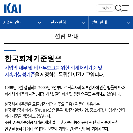
카피라이트로 가기
본문으로 가기
주메뉴로 가기
English
기준원 안내
비전과 연혁
설립 안내
설립 안내
한국회계기준원은
기업의 재무 및 비재무보고를 위한 회계처리기준 및
지속가능성기준
을 제정하는 독립된 민간기구입니다.
1999년 9월 설립되어 2000년 7월부터 주식회사의 외부감사에 관한 법률에 따라
회계처리기준의 제정, 개정, 해석, 질의회신 및 관련 업무를 수행하고 있습니다.
한국회계기준원은 모든 상장기업과 주요 금융기관들이 사용하는
한국채택국제회계기준(K-IFRS)은 물론 비상장 일반기업, 중소기업, 비영리법인의
회계기준을 책임지고 있습니다.
또한, 지속가능성공시기준 제정 업무 및 지속가능성 공시 관련 제도 등에 관한
연구를 통하여 이해관계인의 보호와 기업의 건전한 발전에 기여하고자,