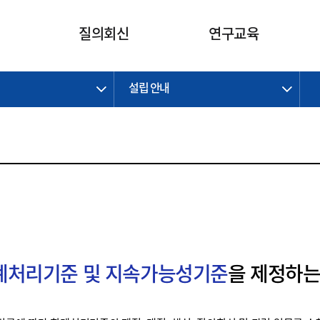
카피라이트로 가기
본문으로 가기
주메뉴로 가기
질의회신
연구교육
설립 안내
제정개정과제
제정개정과제
질의회신 요약
연구
보도자료
CI소개
주요 일정
주요 일정
회계기준적용의견서
교육
회계뉴스
조직
진행 과제
진행 과제
질의회신 요약 안내
진행 중인 연구과제
스마트강의
완료 과제
완료 과제
질의회신 요약 전체
IFRS Research Forum
교육 자료
의견 조회
의견 조회
한국채택국제회계기준
출판물
IFRS 해석위원회 논의 결과
일반기업회계기준
종전기업회계기준
K-IFRS 신속처리질의
회계처리기준 및 지속가능성기준
을 제정하는
일반기업회계기준 신속처리질
의
정착지원TF