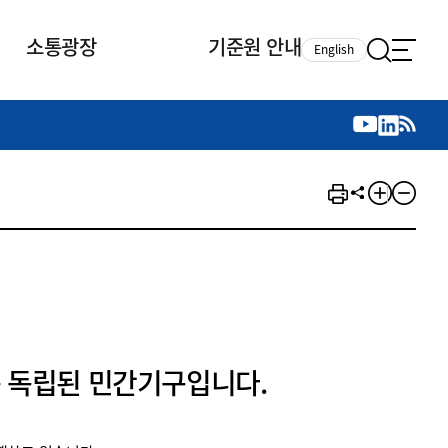
소통광장
기준원 안내
English
국제 활동
국제 활동
참여
뉴스레터
주요업무
자료실
자료실
참여
채용안내
연구논문 공유
2026년 중점 사업방향
제정개정자료
제정개정자료
서베이
채용 안내
회계기준 제정개정 업무
행사·교육자료
행사∙교육자료
의견제안
채용 공고
회계기준 제정개정 절차
기고자료
기고자료
지속가능성 공시기준 제정개정
업무
교육 업무
IFRS재단 재정지원
 독립된 민간기구입니다.