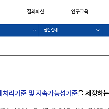
카피라이트로 가기
본문으로 가기
주메뉴로 가기
질의회신
연구교육
설립 안내
제정개정과제
제정개정과제
질의회신 요약
연구
보도자료
CI소개
주요 일정
주요 일정
회계기준적용의견서
교육
회계뉴스
조직
진행 과제
진행 과제
질의회신 요약 안내
진행 중인 연구과제
스마트강의
완료 과제
완료 과제
질의회신 요약 전체
IFRS Research Forum
교육 자료
의견 조회
의견 조회
한국채택국제회계기준
출판물
IFRS 해석위원회 논의 결과
일반기업회계기준
종전기업회계기준
K-IFRS 신속처리질의
회계처리기준 및 지속가능성기준
을 제정하는
일반기업회계기준 신속처리질
의
정착지원TF