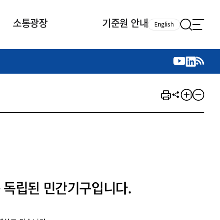
소통광장
기준원 안내
English
국제 활동
국제 활동
참여
뉴스레터
주요업무
자료실
자료실
참여
채용안내
연구논문 공유
2026년 중점 사업방향
제정개정자료
제정개정자료
서베이
채용 안내
회계기준 제정개정 업무
행사·교육자료
행사∙교육자료
의견제안
채용 공고
회계기준 제정개정 절차
기고자료
기고자료
지속가능성 공시기준 제정개정
업무
교육 업무
IFRS재단 재정지원
 독립된 민간기구입니다.