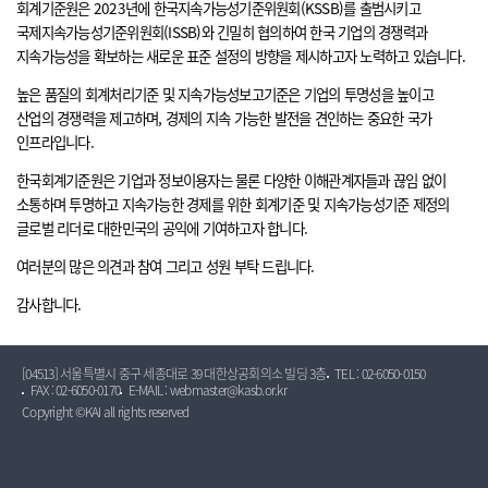
회계기준원은 2023년에 한국지속가능성기준위원회(KSSB)를 출범시키고
국제지속가능성기준위원회(ISSB)와 긴밀히 협의하여 한국 기업의 경쟁력과
지속가능성을 확보하는 새로운 표준 설정의 방향을 제시하고자 노력하고 있습니다.
높은 품질의 회계처리기준 및 지속가능성보고기준은 기업의 투명성을 높이고
산업의 경쟁력을 제고하며, 경제의 지속 가능한 발전을 견인하는 중요한 국가
인프라입니다.
한국회계기준원은 기업과 정보이용자는 물론 다양한 이해관계자들과 끊임 없이
소통하며 투명하고 지속가능한 경제를 위한 회계기준 및 지속가능성기준 제정의
글로벌 리더로 대한민국의 공익에 기여하고자 합니다.
여러분의 많은 의견과 참여 그리고 성원 부탁 드립니다.
감사합니다.
[04513] 서울특별시 중구 세종대로 39 대한상공회의소 빌딩 3층
TEL : 02-6050-0150
FAX : 02-6050-0170
E-MAIL : webmaster@kasb.or.kr
Copyright ©KAI all rights reserved