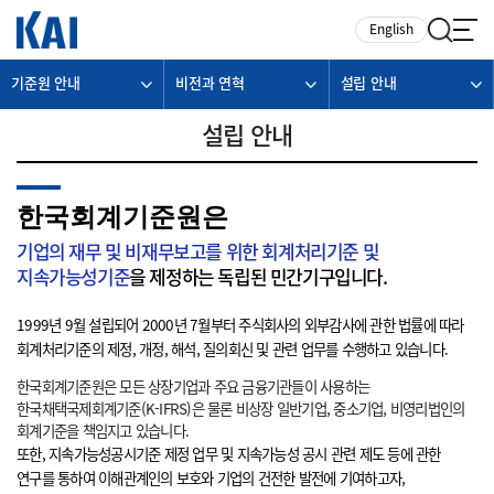
카피라이트로 가기
본문으로 가기
주메뉴로 가기
English
기준원 안내
비전과 연혁
설립 안내
설립 안내
한국회계기준원은
기업의 재무 및 비재무보고를 위한 회계처리기준 및
지속가능성기준
을 제정하는 독립된 민간기구입니다.
1999년 9월 설립되어 2000년 7월부터 주식회사의 외부감사에 관한 법률에 따라
회계처리기준의 제정, 개정, 해석, 질의회신 및 관련 업무를 수행하고 있습니다.
한국회계기준원은 모든 상장기업과 주요 금융기관들이 사용하는
한국채택국제회계기준(K-IFRS)은 물론 비상장 일반기업, 중소기업, 비영리법인의
회계기준을 책임지고 있습니다.
또한, 지속가능성공시기준 제정 업무 및 지속가능성 공시 관련 제도 등에 관한
연구를 통하여 이해관계인의 보호와 기업의 건전한 발전에 기여하고자,