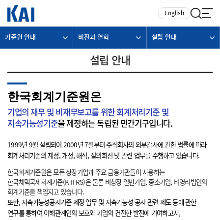
카피라이트로 가기
본문으로 가기
주메뉴로 가기
English
기준원 안내
비전과 연혁
설립 안내
설립 안내
한국회계기준원은
기업의 재무 및 비재무보고를 위한 회계처리기준 및
지속가능성기준
을 제정하는 독립된 민간기구입니다.
1999년 9월 설립되어 2000년 7월부터 주식회사의 외부감사에 관한 법률에 따라
회계처리기준의 제정, 개정, 해석, 질의회신 및 관련 업무를 수행하고 있습니다.
한국회계기준원은 모든 상장기업과 주요 금융기관들이 사용하는
한국채택국제회계기준(K-IFRS)은 물론 비상장 일반기업, 중소기업, 비영리법인의
회계기준을 책임지고 있습니다.
또한, 지속가능성공시기준 제정 업무 및 지속가능성 공시 관련 제도 등에 관한
연구를 통하여 이해관계인의 보호와 기업의 건전한 발전에 기여하고자,