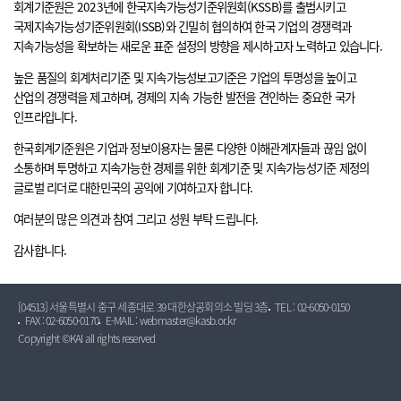
회계기준원은 2023년에 한국지속가능성기준위원회(KSSB)를 출범시키고
국제지속가능성기준위원회(ISSB)와 긴밀히 협의하여 한국 기업의 경쟁력과
지속가능성을 확보하는 새로운 표준 설정의 방향을 제시하고자 노력하고 있습니다.
높은 품질의 회계처리기준 및 지속가능성보고기준은 기업의 투명성을 높이고
산업의 경쟁력을 제고하며, 경제의 지속 가능한 발전을 견인하는 중요한 국가
인프라입니다.
한국회계기준원은 기업과 정보이용자는 물론 다양한 이해관계자들과 끊임 없이
소통하며 투명하고 지속가능한 경제를 위한 회계기준 및 지속가능성기준 제정의
글로벌 리더로 대한민국의 공익에 기여하고자 합니다.
여러분의 많은 의견과 참여 그리고 성원 부탁 드립니다.
감사합니다.
[04513] 서울특별시 중구 세종대로 39 대한상공회의소 빌딩 3층
TEL : 02-6050-0150
FAX : 02-6050-0170
E-MAIL : webmaster@kasb.or.kr
Copyright ©KAI all rights reserved