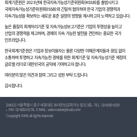
회계기준원은 2023년에 한국지속가능성기준위원회(KSSB)를 출범시키고
국제지속가능성기준위원회(ISSB)와 긴밀히 협의하여 한국 기업의 경쟁력과
지속가능성을 확보하는 새로운 표준 설정의 방향을 제시하고자 노력하고 있습니다.
높은 품질의 회계처리기준 및 지속가능성보고기준은 기업의 투명성을 높이고
산업의 경쟁력을 제고하며, 경제의 지속 가능한 발전을 견인하는 중요한 국가
인프라입니다.
한국회계기준원은 기업과 정보이용자는 물론 다양한 이해관계자들과 끊임 없이
소통하며 투명하고 지속가능한 경제를 위한 회계기준 및 지속가능성기준 제정의
글로벌 리더로 대한민국의 공익에 기여하고자 합니다.
여러분의 많은 의견과 참여 그리고 성원 부탁 드립니다.
감사합니다.
[04513] 서울특별시 중구 세종대로 39 대한상공회의소 빌딩 3층
TEL : 02-6050-0150
FAX : 02-6050-0170
E-MAIL : webmaster@kasb.or.kr
Copyright ©KAI all rights reserved