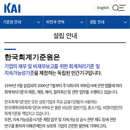
카피라이트로 가기
본문으로 가기
주메뉴로 가기
English
기준원 안내
비전과 연혁
설립 안내
설립 안내
한국회계기준원은
기업의 재무 및 비재무보고를 위한 회계처리기준 및
지속가능성기준
을 제정하는 독립된 민간기구입니다.
1999년 9월 설립되어 2000년 7월부터 주식회사의 외부감사에 관한 법률에 따라
회계처리기준의 제정, 개정, 해석, 질의회신 및 관련 업무를 수행하고 있습니다.
한국회계기준원은 모든 상장기업과 주요 금융기관들이 사용하는
한국채택국제회계기준(K-IFRS)은 물론 비상장 일반기업, 중소기업, 비영리법인의
회계기준을 책임지고 있습니다.
또한, 지속가능성공시기준 제정 업무 및 지속가능성 공시 관련 제도 등에 관한
연구를 통하여 이해관계인의 보호와 기업의 건전한 발전에 기여하고자,