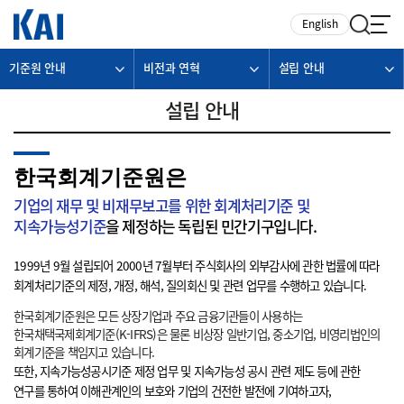
카피라이트로 가기
본문으로 가기
주메뉴로 가기
English
기준원 안내
비전과 연혁
설립 안내
설립 안내
한국회계기준원은
기업의 재무 및 비재무보고를 위한 회계처리기준 및
지속가능성기준
을 제정하는 독립된 민간기구입니다.
1999년 9월 설립되어 2000년 7월부터 주식회사의 외부감사에 관한 법률에 따라
회계처리기준의 제정, 개정, 해석, 질의회신 및 관련 업무를 수행하고 있습니다.
한국회계기준원은 모든 상장기업과 주요 금융기관들이 사용하는
한국채택국제회계기준(K-IFRS)은 물론 비상장 일반기업, 중소기업, 비영리법인의
회계기준을 책임지고 있습니다.
또한, 지속가능성공시기준 제정 업무 및 지속가능성 공시 관련 제도 등에 관한
연구를 통하여 이해관계인의 보호와 기업의 건전한 발전에 기여하고자,