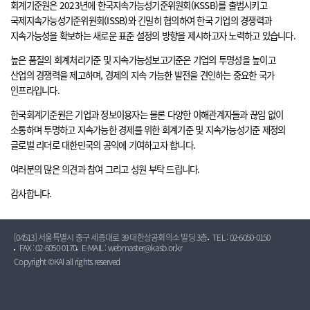
회계기준원은 2023년에 한국지속가능성기준위원회(KSSB)를 출범시키고
국제지속가능성기준위원회(ISSB)와 긴밀히 협의하여 한국 기업의 경쟁력과
지속가능성을 확보하는 새로운 표준 설정의 방향을 제시하고자 노력하고 있습니다.
높은 품질의 회계처리기준 및 지속가능성보고기준은 기업의 투명성을 높이고
산업의 경쟁력을 제고하며, 경제의 지속 가능한 발전을 견인하는 중요한 국가
인프라입니다.
한국회계기준원은 기업과 정보이용자는 물론 다양한 이해관계자들과 끊임 없이
소통하며 투명하고 지속가능한 경제를 위한 회계기준 및 지속가능성기준 제정의
글로벌 리더로 대한민국의 공익에 기여하고자 합니다.
여러분의 많은 의견과 참여 그리고 성원 부탁 드립니다.
감사합니다.
[04513] 서울특별시 중구 세종대로 39 대한상공회의소 빌딩 3층
TEL : 02-6050-0150
FAX : 02-6050-0170
E-MAIL : webmaster@kasb.or.kr
Copyright ©KAI all rights reserved