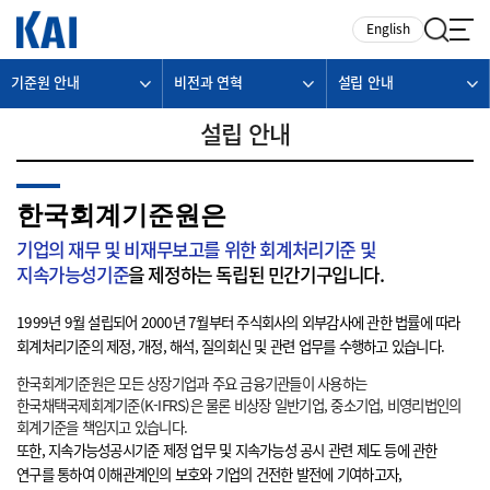
카피라이트로 가기
본문으로 가기
주메뉴로 가기
English
기준원 안내
비전과 연혁
설립 안내
설립 안내
한국회계기준원은
기업의 재무 및 비재무보고를 위한 회계처리기준 및
지속가능성기준
을 제정하는 독립된 민간기구입니다.
1999년 9월 설립되어 2000년 7월부터 주식회사의 외부감사에 관한 법률에 따라
회계처리기준의 제정, 개정, 해석, 질의회신 및 관련 업무를 수행하고 있습니다.
한국회계기준원은 모든 상장기업과 주요 금융기관들이 사용하는
한국채택국제회계기준(K-IFRS)은 물론 비상장 일반기업, 중소기업, 비영리법인의
회계기준을 책임지고 있습니다.
또한, 지속가능성공시기준 제정 업무 및 지속가능성 공시 관련 제도 등에 관한
연구를 통하여 이해관계인의 보호와 기업의 건전한 발전에 기여하고자,