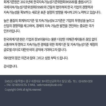
회계기준원은 2023년에 한국지속가능성기준위원회(KSSB)를 출범시키고
국제지속가능성기준위원회(ISSB)와 긴밀히 협의하여 한국 기업의 경쟁력과
지속가능성을 확보하는 새로운 표준 설정의 방향을 제시하고자 노력하고 있습니다.
높은 품질의 회계처리기준 및 지속가능성보고기준은 기업의 투명성을 높이고
산업의 경쟁력을 제고하며, 경제의 지속 가능한 발전을 견인하는 중요한 국가
인프라입니다.
한국회계기준원은 기업과 정보이용자는 물론 다양한 이해관계자들과 끊임 없이
소통하며 투명하고 지속가능한 경제를 위한 회계기준 및 지속가능성기준 제정의
글로벌 리더로 대한민국의 공익에 기여하고자 합니다.
여러분의 많은 의견과 참여 그리고 성원 부탁 드립니다.
감사합니다.
[04513] 서울특별시 중구 세종대로 39 대한상공회의소 빌딩 3층
TEL : 02-6050-0150
FAX : 02-6050-0170
E-MAIL : webmaster@kasb.or.kr
Copyright ©KAI all rights reserved