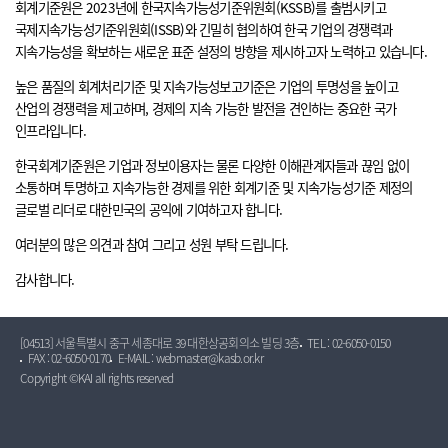
회계기준원은 2023년에 한국지속가능성기준위원회(KSSB)를 출범시키고
국제지속가능성기준위원회(ISSB)와 긴밀히 협의하여 한국 기업의 경쟁력과
지속가능성을 확보하는 새로운 표준 설정의 방향을 제시하고자 노력하고 있습니다.
높은 품질의 회계처리기준 및 지속가능성보고기준은 기업의 투명성을 높이고
산업의 경쟁력을 제고하며, 경제의 지속 가능한 발전을 견인하는 중요한 국가
인프라입니다.
한국회계기준원은 기업과 정보이용자는 물론 다양한 이해관계자들과 끊임 없이
소통하며 투명하고 지속가능한 경제를 위한 회계기준 및 지속가능성기준 제정의
글로벌 리더로 대한민국의 공익에 기여하고자 합니다.
여러분의 많은 의견과 참여 그리고 성원 부탁 드립니다.
감사합니다.
[04513] 서울특별시 중구 세종대로 39 대한상공회의소 빌딩 3층
TEL : 02-6050-0150
FAX : 02-6050-0170
E-MAIL : webmaster@kasb.or.kr
Copyright ©KAI all rights reserved