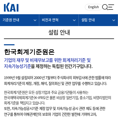
카피라이트로 가기
본문으로 가기
주메뉴로 가기
English
기준원 안내
비전과 연혁
설립 안내
설립 안내
한국회계기준원은
기업의 재무 및 비재무보고를 위한 회계처리기준 및
지속가능성기준
을 제정하는 독립된 민간기구입니다.
1999년 9월 설립되어 2000년 7월부터 주식회사의 외부감사에 관한 법률에 따라
회계처리기준의 제정, 개정, 해석, 질의회신 및 관련 업무를 수행하고 있습니다.
한국회계기준원은 모든 상장기업과 주요 금융기관들이 사용하는
한국채택국제회계기준(K-IFRS)은 물론 비상장 일반기업, 중소기업, 비영리법인의
회계기준을 책임지고 있습니다.
또한, 지속가능성공시기준 제정 업무 및 지속가능성 공시 관련 제도 등에 관한
연구를 통하여 이해관계인의 보호와 기업의 건전한 발전에 기여하고자,