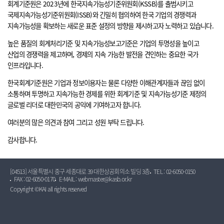
회계기준원은 2023년에 한국지속가능성기준위원회(KSSB)를 출범시키고
국제지속가능성기준위원회(ISSB)와 긴밀히 협의하여 한국 기업의 경쟁력과
지속가능성을 확보하는 새로운 표준 설정의 방향을 제시하고자 노력하고 있습니다.
높은 품질의 회계처리기준 및 지속가능성보고기준은 기업의 투명성을 높이고
산업의 경쟁력을 제고하며, 경제의 지속 가능한 발전을 견인하는 중요한 국가
인프라입니다.
한국회계기준원은 기업과 정보이용자는 물론 다양한 이해관계자들과 끊임 없이
소통하며 투명하고 지속가능한 경제를 위한 회계기준 및 지속가능성기준 제정의
글로벌 리더로 대한민국의 공익에 기여하고자 합니다.
여러분의 많은 의견과 참여 그리고 성원 부탁 드립니다.
감사합니다.
[04513] 서울특별시 중구 세종대로 39 대한상공회의소 빌딩 3층
TEL : 02-6050-0150
FAX : 02-6050-0170
E-MAIL : webmaster@kasb.or.kr
Copyright ©KAI all rights reserved