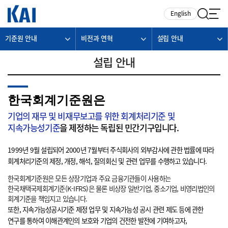
카피라이트로 가기
본문으로 가기
주메뉴로 가기
English
기준원 안내
비전과 연혁
설립 안내
설립 안내
한국회계기준원은
기업의 재무 및 비재무보고를 위한 회계처리기준 및
지속가능성기준
을 제정하는 독립된 민간기구입니다.
1999년 9월 설립되어 2000년 7월부터 주식회사의 외부감사에 관한 법률에 따라
회계처리기준의 제정, 개정, 해석, 질의회신 및 관련 업무를 수행하고 있습니다.
한국회계기준원은 모든 상장기업과 주요 금융기관들이 사용하는
한국채택국제회계기준(K-IFRS)은 물론 비상장 일반기업, 중소기업, 비영리법인의
회계기준을 책임지고 있습니다.
또한, 지속가능성공시기준 제정 업무 및 지속가능성 공시 관련 제도 등에 관한
연구를 통하여 이해관계인의 보호와 기업의 건전한 발전에 기여하고자,