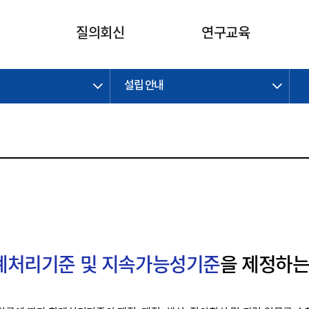
카피라이트로 가기
본문으로 가기
주메뉴로 가기
질의회신
연구교육
설립 안내
제정개정과제
제정개정과제
질의회신 요약
연구
보도자료
CI소개
주요 일정
주요 일정
회계기준적용의견서
교육
회계뉴스
조직
진행 과제
진행 과제
질의회신 요약 안내
진행 중인 연구과제
스마트강의
완료 과제
완료 과제
질의회신 요약 전체
IFRS Research Forum
교육 자료
의견 조회
의견 조회
한국채택국제회계기준
출판물
IFRS 해석위원회 논의 결과
일반기업회계기준
종전기업회계기준
K-IFRS 신속처리질의
회계처리기준 및 지속가능성기준
을 제정하는
일반기업회계기준 신속처리질
의
정착지원TF