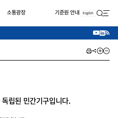
소통광장
기준원 안내
English
국제 활동
국제 활동
참여
뉴스레터
주요업무
자료실
자료실
참여
채용안내
연구논문 공유
2026년 중점 사업방향
제정개정자료
제정개정자료
서베이
채용 안내
회계기준 제정개정 업무
행사·교육자료
행사∙교육자료
의견제안
채용 공고
회계기준 제정개정 절차
기고자료
기고자료
지속가능성 공시기준 제정개정
업무
교육 업무
IFRS재단 재정지원
 독립된 민간기구입니다.