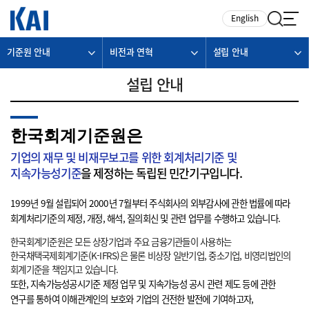
카피라이트로 가기
본문으로 가기
주메뉴로 가기
English
기준원 안내
비전과 연혁
설립 안내
설립 안내
한국회계기준원은
기업의 재무 및 비재무보고를 위한 회계처리기준 및
지속가능성기준
을 제정하는 독립된 민간기구입니다.
1999년 9월 설립되어 2000년 7월부터 주식회사의 외부감사에 관한 법률에 따라
회계처리기준의 제정, 개정, 해석, 질의회신 및 관련 업무를 수행하고 있습니다.
한국회계기준원은 모든 상장기업과 주요 금융기관들이 사용하는
한국채택국제회계기준(K-IFRS)은 물론 비상장 일반기업, 중소기업, 비영리법인의
회계기준을 책임지고 있습니다.
또한, 지속가능성공시기준 제정 업무 및 지속가능성 공시 관련 제도 등에 관한
연구를 통하여 이해관계인의 보호와 기업의 건전한 발전에 기여하고자,