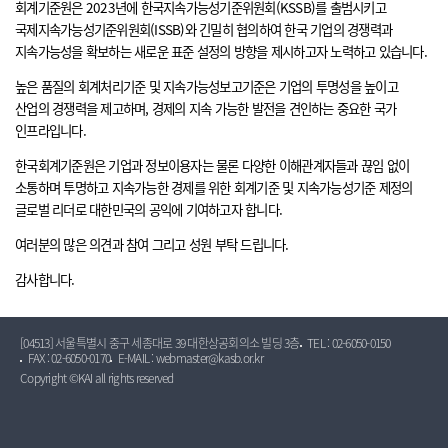
회계기준원은 2023년에 한국지속가능성기준위원회(KSSB)를 출범시키고
국제지속가능성기준위원회(ISSB)와 긴밀히 협의하여 한국 기업의 경쟁력과
지속가능성을 확보하는 새로운 표준 설정의 방향을 제시하고자 노력하고 있습니다.
높은 품질의 회계처리기준 및 지속가능성보고기준은 기업의 투명성을 높이고
산업의 경쟁력을 제고하며, 경제의 지속 가능한 발전을 견인하는 중요한 국가
인프라입니다.
한국회계기준원은 기업과 정보이용자는 물론 다양한 이해관계자들과 끊임 없이
소통하며 투명하고 지속가능한 경제를 위한 회계기준 및 지속가능성기준 제정의
글로벌 리더로 대한민국의 공익에 기여하고자 합니다.
여러분의 많은 의견과 참여 그리고 성원 부탁 드립니다.
감사합니다.
[04513] 서울특별시 중구 세종대로 39 대한상공회의소 빌딩 3층
TEL : 02-6050-0150
FAX : 02-6050-0170
E-MAIL : webmaster@kasb.or.kr
Copyright ©KAI all rights reserved