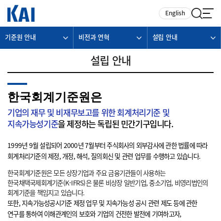
카피라이트로 가기
본문으로 가기
주메뉴로 가기
English
기준원 안내
비전과 연혁
설립 안내
설립 안내
한국회계기준원은
기업의 재무 및 비재무보고를 위한 회계처리기준 및
지속가능성기준
을 제정하는 독립된 민간기구입니다.
1999년 9월 설립되어 2000년 7월부터 주식회사의 외부감사에 관한 법률에 따라
회계처리기준의 제정, 개정, 해석, 질의회신 및 관련 업무를 수행하고 있습니다.
한국회계기준원은 모든 상장기업과 주요 금융기관들이 사용하는
한국채택국제회계기준(K-IFRS)은 물론 비상장 일반기업, 중소기업, 비영리법인의
회계기준을 책임지고 있습니다.
또한, 지속가능성공시기준 제정 업무 및 지속가능성 공시 관련 제도 등에 관한
연구를 통하여 이해관계인의 보호와 기업의 건전한 발전에 기여하고자,