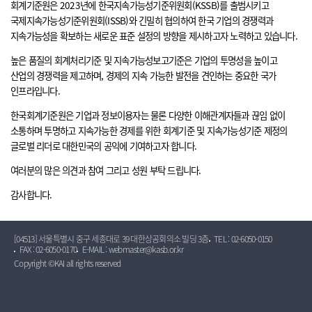
회계기준원은 2023년에 한국지속가능성기준위원회(KSSB)를 출범시키고
국제지속가능성기준위원회(ISSB)와 긴밀히 협의하여 한국 기업의 경쟁력과
지속가능성을 확보하는 새로운 표준 설정의 방향을 제시하고자 노력하고 있습니다.
높은 품질의 회계처리기준 및 지속가능성보고기준은 기업의 투명성을 높이고
산업의 경쟁력을 제고하며, 경제의 지속 가능한 발전을 견인하는 중요한 국가
인프라입니다.
한국회계기준원은 기업과 정보이용자는 물론 다양한 이해관계자들과 끊임 없이
소통하며 투명하고 지속가능한 경제를 위한 회계기준 및 지속가능성기준 제정의
글로벌 리더로 대한민국의 공익에 기여하고자 합니다.
여러분의 많은 의견과 참여 그리고 성원 부탁 드립니다.
감사합니다.
[04513] 서울특별시 중구 세종대로 39 대한상공회의소 빌딩 3층
TEL : 02-6050-0150
FAX : 02-6050-0170
E-MAIL : webmaster@kasb.or.kr
Copyright ©KAI all rights reserved