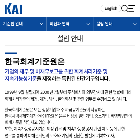
카피라이트로 가기
본문으로 가기
주메뉴로 가기
English
기준원 안내
비전과 연혁
설립 안내
설립 안내
한국회계기준원은
기업의 재무 및 비재무보고를 위한 회계처리기준 및
지속가능성기준
을 제정하는 독립된 민간기구입니다.
1999년 9월 설립되어 2000년 7월부터 주식회사의 외부감사에 관한 법률에 따라
회계처리기준의 제정, 개정, 해석, 질의회신 및 관련 업무를 수행하고 있습니다.
한국회계기준원은 모든 상장기업과 주요 금융기관들이 사용하는
한국채택국제회계기준(K-IFRS)은 물론 비상장 일반기업, 중소기업, 비영리법인의
회계기준을 책임지고 있습니다.
또한, 지속가능성공시기준 제정 업무 및 지속가능성 공시 관련 제도 등에 관한
연구를 통하여 이해관계인의 보호와 기업의 건전한 발전에 기여하고자,