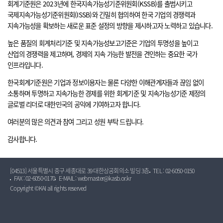
회계기준원은 2023년에 한국지속가능성기준위원회(KSSB)를 출범시키고
국제지속가능성기준위원회(ISSB)와 긴밀히 협의하여 한국 기업의 경쟁력과
지속가능성을 확보하는 새로운 표준 설정의 방향을 제시하고자 노력하고 있습니다.
높은 품질의 회계처리기준 및 지속가능성보고기준은 기업의 투명성을 높이고
산업의 경쟁력을 제고하며, 경제의 지속 가능한 발전을 견인하는 중요한 국가
인프라입니다.
한국회계기준원은 기업과 정보이용자는 물론 다양한 이해관계자들과 끊임 없이
소통하며 투명하고 지속가능한 경제를 위한 회계기준 및 지속가능성기준 제정의
글로벌 리더로 대한민국의 공익에 기여하고자 합니다.
여러분의 많은 의견과 참여 그리고 성원 부탁 드립니다.
감사합니다.
[04513] 서울특별시 중구 세종대로 39 대한상공회의소 빌딩 3층
TEL : 02-6050-0150
FAX : 02-6050-0170
E-MAIL : webmaster@kasb.or.kr
Copyright ©KAI all rights reserved