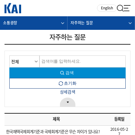
카피라이트로 가기
본문으로 가기
주메뉴로 가기
English
소통광장
자주하는 질문
자주하는 질문
상세검색
제목
등록일
2016-05-2
한국채택국제회계기준과 국제회계기준은 무슨 차이가 있나요?
7