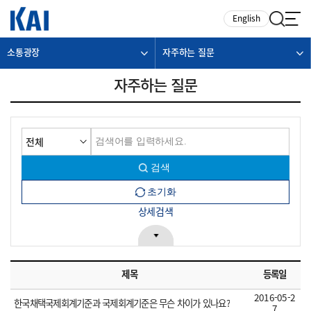
카피라이트로 가기
본문으로 가기
주메뉴로 가기
English
소통광장
자주하는 질문
자주하는 질문
상세검색
제목
등록일
2016-05-2
한국채택국제회계기준과 국제회계기준은 무슨 차이가 있나요?
7