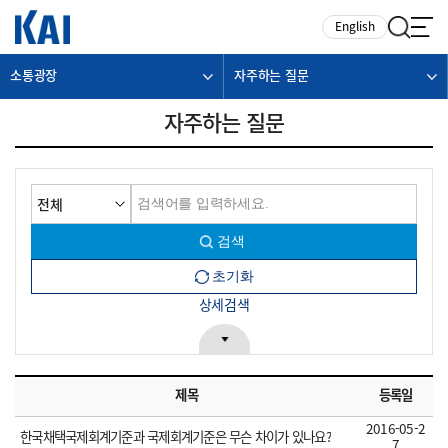
카피라이트로 가기
본문으로 가기
주메뉴로 가기
English
소통광장
자주하는 질문
자주하는 질문
상세검색
제목
등록일
2016-05-2
한국채택국제회계기준과 국제회계기준은 무슨 차이가 있나요?
7