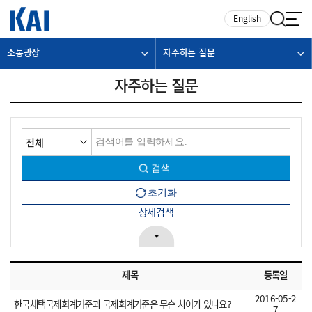
카피라이트로 가기
본문으로 가기
주메뉴로 가기
English
소통광장
자주하는 질문
자주하는 질문
상세검색
제목
등록일
2016-05-2
한국채택국제회계기준과 국제회계기준은 무슨 차이가 있나요?
7