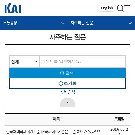
카피라이트로 가기
본문으로 가기
주메뉴로 가기
English
소통광장
자주하는 질문
자주하는 질문
상세검색
제목
등록일
2016-05-2
한국채택국제회계기준과 국제회계기준은 무슨 차이가 있나요?
7