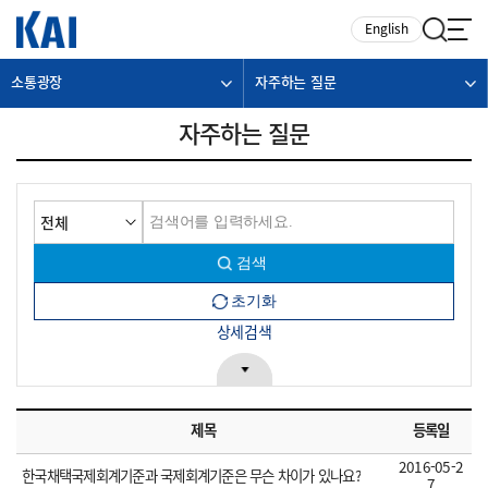
카피라이트로 가기
본문으로 가기
주메뉴로 가기
English
소통광장
자주하는 질문
자주하는 질문
상세검색
제목
등록일
2016-05-2
한국채택국제회계기준과 국제회계기준은 무슨 차이가 있나요?
7