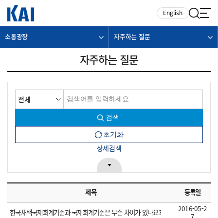
카피라이트로 가기
본문으로 가기
주메뉴로 가기
English
소통광장
자주하는 질문
자주하는 질문
상세검색
제목
등록일
2016-05-2
한국채택국제회계기준과 국제회계기준은 무슨 차이가 있나요?
7