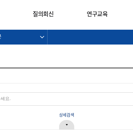
카피라이트로 가기
본문으로 가기
주메뉴로 가기
질의회신
연구교육
문
제정개정과제
제정개정과제
질의회신 요약
연구
보도자료
CI소개
주요 일정
주요 일정
회계기준적용의견서
교육
회계뉴스
조직
진행 과제
진행 과제
질의회신 요약 안내
진행 중인 연구과제
스마트강의
완료 과제
완료 과제
질의회신 요약 전체
IFRS Research Forum
교육 자료
의견 조회
의견 조회
한국채택국제회계기준
출판물
IFRS 해석위원회 논의 결과
일반기업회계기준
종전기업회계기준
K-IFRS 신속처리질의
일반기업회계기준 신속처리질
상세검색
의
정착지원TF