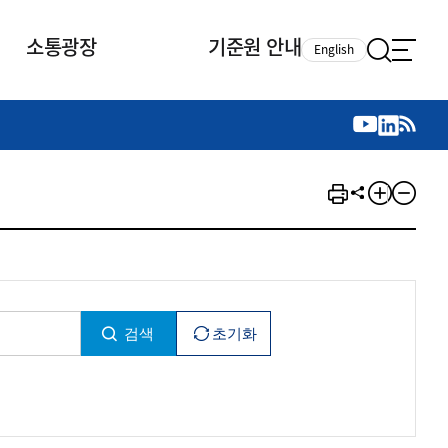
소통광장
기준원 안내
English
국제 활동
국제 활동
참여
뉴스레터
주요업무
자료실
자료실
참여
채용안내
연구논문 공유
2026년 중점 사업방향
제정개정자료
제정개정자료
서베이
채용 안내
회계기준 제정개정 업무
행사·교육자료
행사∙교육자료
의견제안
채용 공고
회계기준 제정개정 절차
기고자료
기고자료
지속가능성 공시기준 제정개정
업무
교육 업무
IFRS재단 재정지원