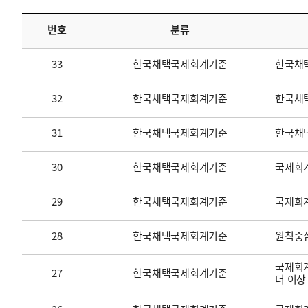
번호
분류
투명·지속가능 경제를 위한
회계기준 및 지속가능성 기준
제정의 글로벌 리더
회계기준열람서비스
33
한국채택국제회계기준
한국채
32
한국채택국제회계기준
한국채택
31
한국채택국제회계기준
한국채
30
한국채택국제회계기준
국제회계
29
한국채택국제회계기준
국제회
28
한국채택국제회계기준
원칙중
국제회계
27
한국채택국제회계기준
더 이상