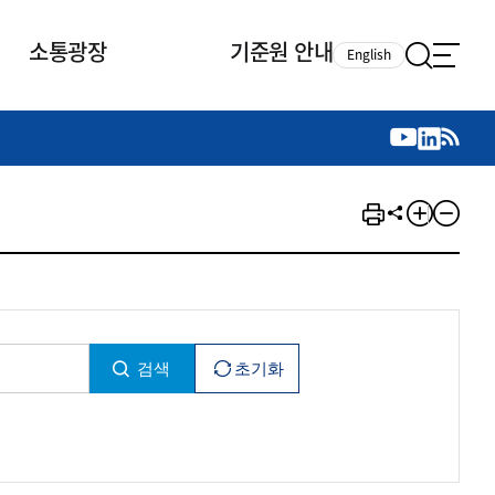
소통광장
기준원 안내
English
국제 활동
국제 활동
참여
뉴스레터
주요업무
자료실
자료실
참여
채용안내
연구논문 공유
2026년 중점 사업방향
제정개정자료
제정개정자료
서베이
채용 안내
회계기준 제정개정 업무
행사·교육자료
행사∙교육자료
의견제안
채용 공고
회계기준 제정개정 절차
기고자료
기고자료
지속가능성 공시기준 제정개정
업무
교육 업무
IFRS재단 재정지원