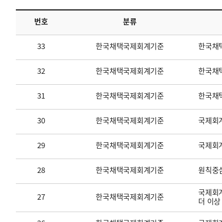
번호
분류
투명·지속가능 경제를 위한
회계기준 및 지속가능성 기준
제정의 글로벌 리더
회계기준열람서비스
33
한국채택국제회계기준
한국채
32
한국채택국제회계기준
한국채택
31
한국채택국제회계기준
한국채
30
한국채택국제회계기준
국제회계
29
한국채택국제회계기준
국제회
28
한국채택국제회계기준
원칙중
국제회계
27
한국채택국제회계기준
더 이상