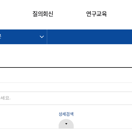
카피라이트로 가기
본문으로 가기
주메뉴로 가기
질의회신
연구교육
문
제정개정과제
제정개정과제
질의회신 요약
연구
보도자료
CI소개
주요 일정
주요 일정
회계기준적용의견서
교육
회계뉴스
조직
진행 과제
진행 과제
질의회신 요약 안내
진행 중인 연구과제
스마트강의
완료 과제
완료 과제
질의회신 요약 전체
IFRS Research Forum
교육 자료
의견 조회
의견 조회
한국채택국제회계기준
출판물
IFRS 해석위원회 논의 결과
일반기업회계기준
종전기업회계기준
K-IFRS 신속처리질의
일반기업회계기준 신속처리질
상세검색
의
정착지원TF