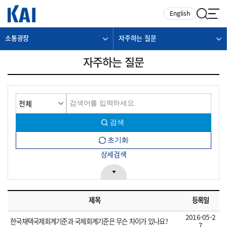
카피라이트로 가기
본문으로 가기
주메뉴로 가기
English
소통광장
자주하는 질문
자주하는 질문
상세검색
제목
등록일
2016-05-2
한국채택국제회계기준과 국제회계기준은 무슨 차이가 있나요?
7