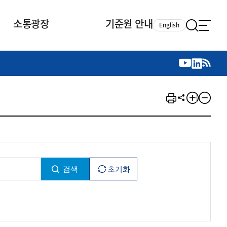
소통광장
기준원 안내
English
국제 활동
국제 활동
참여
뉴스레터
주요업무
자료실
자료실
참여
채용안내
연구논문 공유
2026년 중점 사업방향
제정개정자료
제정개정자료
서베이
채용 안내
회계기준 제정개정 업무
행사·교육자료
행사∙교육자료
의견제안
채용 공고
회계기준 제정개정 절차
기고자료
기고자료
지속가능성 공시기준 제정개정
업무
교육 업무
IFRS재단 재정지원