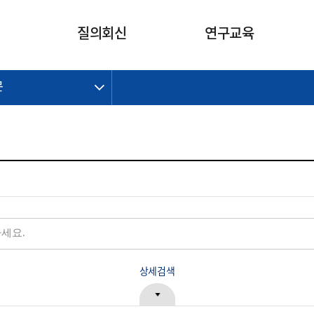
카피라이트로 가기
본문으로 가기
주메뉴로 가기
질의회신
연구교육
문
제정개정과제
제정개정과제
질의회신 요약
연구
보도자료
CI소개
주요 일정
주요 일정
회계기준적용의견서
교육
회계뉴스
조직
진행 과제
진행 과제
질의회신 요약 안내
진행 중인 연구과제
스마트강의
완료 과제
완료 과제
질의회신 요약 전체
IFRS Research Forum
교육 자료
의견 조회
의견 조회
한국채택국제회계기준
출판물
IFRS 해석위원회 논의 결과
일반기업회계기준
종전기업회계기준
K-IFRS 신속처리질의
일반기업회계기준 신속처리질
상세검색
의
정착지원TF