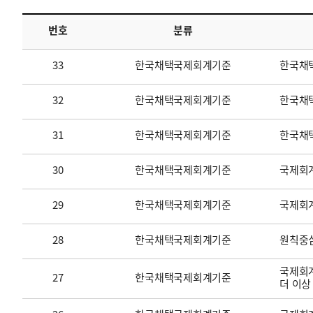
번호
분류
투명·지속가능 경제를 위한
회계기준 및 지속가능성 기준
제정의 글로벌 리더
회계기준열람서비스
33
한국채택국제회계기준
한국채
32
한국채택국제회계기준
한국채택
31
한국채택국제회계기준
한국채
30
한국채택국제회계기준
국제회계
29
한국채택국제회계기준
국제회
28
한국채택국제회계기준
원칙중
국제회계
27
한국채택국제회계기준
더 이상