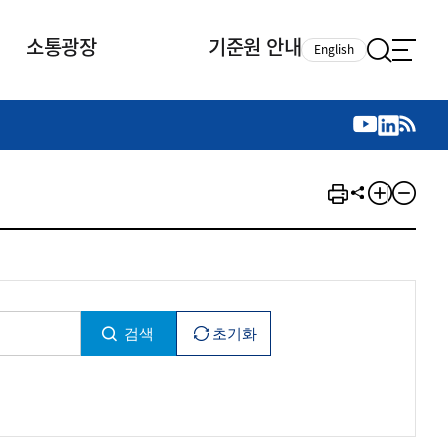
소통광장
기준원 안내
English
국제 활동
국제 활동
참여
뉴스레터
주요업무
자료실
자료실
참여
채용안내
연구논문 공유
2026년 중점 사업방향
제정개정자료
제정개정자료
서베이
채용 안내
회계기준 제정개정 업무
행사·교육자료
행사∙교육자료
의견제안
채용 공고
회계기준 제정개정 절차
기고자료
기고자료
지속가능성 공시기준 제정개정
업무
교육 업무
IFRS재단 재정지원