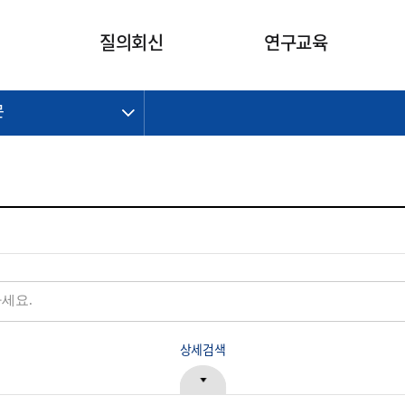
카피라이트로 가기
본문으로 가기
주메뉴로 가기
질의회신
연구교육
문
제정개정과제
제정개정과제
질의회신 요약
연구
보도자료
CI소개
주요 일정
주요 일정
회계기준적용의견서
교육
회계뉴스
조직
진행 과제
진행 과제
질의회신 요약 안내
진행 중인 연구과제
스마트강의
완료 과제
완료 과제
질의회신 요약 전체
IFRS Research Forum
교육 자료
의견 조회
의견 조회
한국채택국제회계기준
출판물
IFRS 해석위원회 논의 결과
일반기업회계기준
종전기업회계기준
K-IFRS 신속처리질의
일반기업회계기준 신속처리질
상세검색
의
정착지원TF