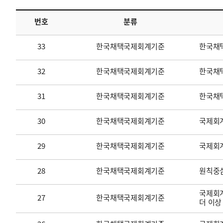
번호
분류
투명·지속가능 경제를 위한
회계기준 및 지속가능성 기준
제정의 글로벌 리더
회계기준열람서비스
33
한국채택국제회계기준
한국채
32
한국채택국제회계기준
한국채택
31
한국채택국제회계기준
한국채
30
한국채택국제회계기준
국제회계
29
한국채택국제회계기준
국제회
28
한국채택국제회계기준
원칙중
국제회계
27
한국채택국제회계기준
더 이상