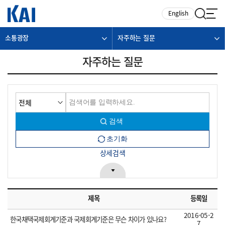
카피라이트로 가기
본문으로 가기
주메뉴로 가기
English
소통광장
자주하는 질문
자주하는 질문
상세검색
제목
등록일
2016-05-2
한국채택국제회계기준과 국제회계기준은 무슨 차이가 있나요?
7