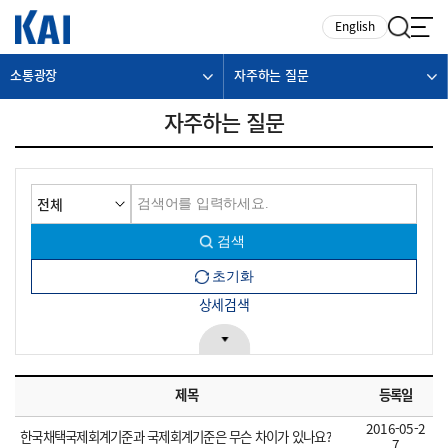
카피라이트로 가기
본문으로 가기
주메뉴로 가기
English
소통광장
자주하는 질문
자주하는 질문
상세검색
제목
등록일
2016-05-2
한국채택국제회계기준과 국제회계기준은 무슨 차이가 있나요?
7