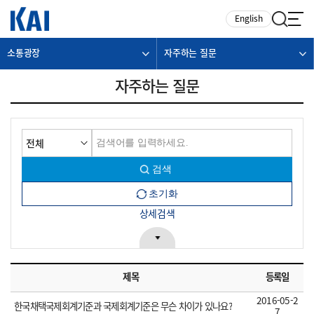
카피라이트로 가기
본문으로 가기
주메뉴로 가기
English
소통광장
자주하는 질문
자주하는 질문
상세검색
제목
등록일
2016-05-2
한국채택국제회계기준과 국제회계기준은 무슨 차이가 있나요?
7