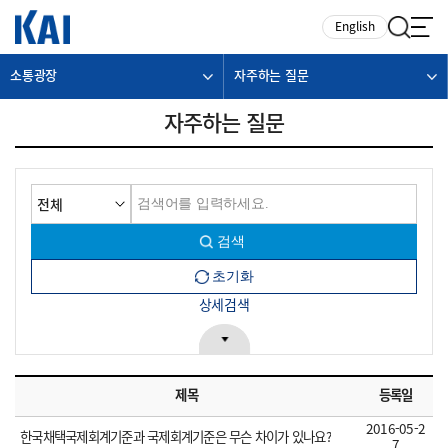
카피라이트로 가기
본문으로 가기
주메뉴로 가기
English
소통광장
자주하는 질문
자주하는 질문
상세검색
제목
등록일
2016-05-2
한국채택국제회계기준과 국제회계기준은 무슨 차이가 있나요?
7