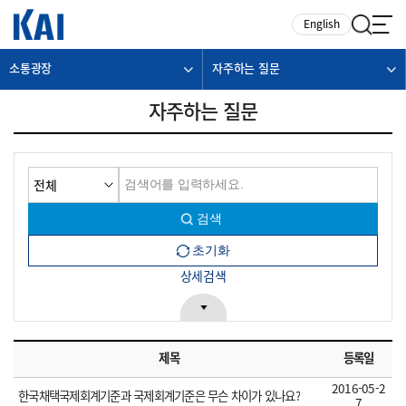
카피라이트로 가기
본문으로 가기
주메뉴로 가기
English
소통광장
자주하는 질문
자주하는 질문
상세검색
제목
등록일
2016-05-2
한국채택국제회계기준과 국제회계기준은 무슨 차이가 있나요?
7