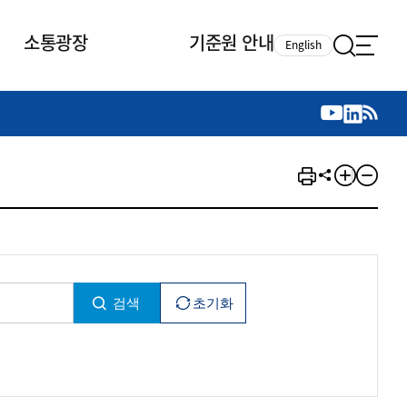
소통광장
기준원 안내
English
국제 활동
국제 활동
참여
뉴스레터
주요업무
자료실
자료실
참여
채용안내
연구논문 공유
2026년 중점 사업방향
제정개정자료
제정개정자료
서베이
채용 안내
회계기준 제정개정 업무
행사·교육자료
행사∙교육자료
의견제안
채용 공고
회계기준 제정개정 절차
기고자료
기고자료
지속가능성 공시기준 제정개정
업무
교육 업무
IFRS재단 재정지원