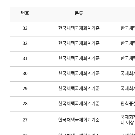
번호
분류
투명·지속가능 경제를 위한
회계기준 및 지속가능성 기준
제정의 글로벌 리더
회계기준열람서비스
33
한국채택국제회계기준
한국채
32
한국채택국제회계기준
한국채택
31
한국채택국제회계기준
한국채
30
한국채택국제회계기준
국제회계
29
한국채택국제회계기준
국제회
28
한국채택국제회계기준
원칙중
국제회계
27
한국채택국제회계기준
더 이상