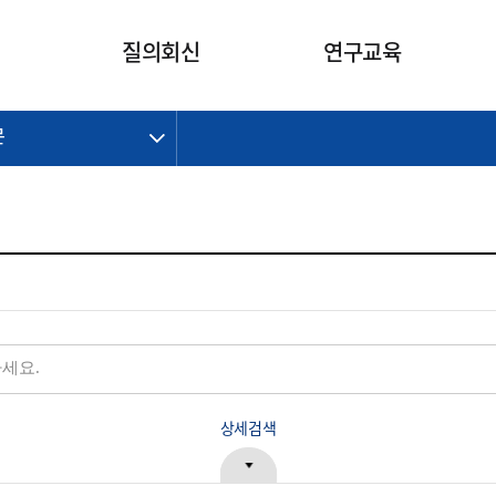
카피라이트로 가기
본문으로 가기
주메뉴로 가기
질의회신
연구교육
문
제정개정과제
제정개정과제
질의회신 요약
연구
보도자료
CI소개
주요 일정
주요 일정
회계기준적용의견서
교육
회계뉴스
조직
진행 과제
진행 과제
질의회신 요약 안내
진행 중인 연구과제
스마트강의
완료 과제
완료 과제
질의회신 요약 전체
IFRS Research Forum
교육 자료
의견 조회
의견 조회
한국채택국제회계기준
출판물
IFRS 해석위원회 논의 결과
일반기업회계기준
종전기업회계기준
K-IFRS 신속처리질의
일반기업회계기준 신속처리질
상세검색
의
정착지원TF