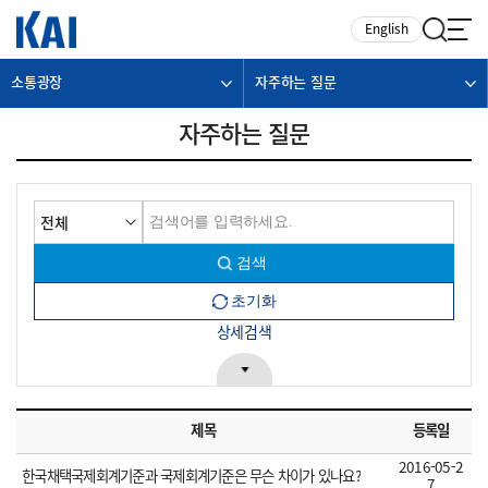
카피라이트로 가기
본문으로 가기
주메뉴로 가기
English
소통광장
자주하는 질문
자주하는 질문
상세검색
제목
등록일
2016-05-2
한국채택국제회계기준과 국제회계기준은 무슨 차이가 있나요?
7