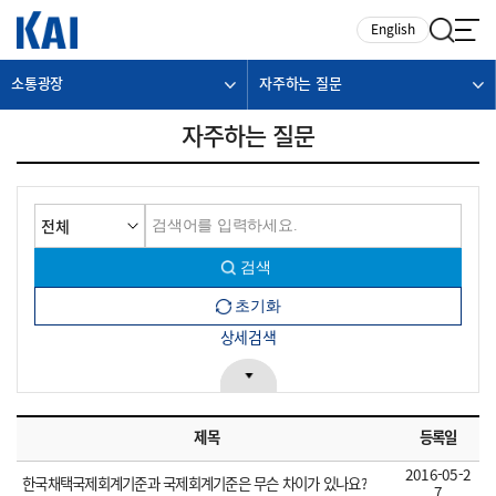
카피라이트로 가기
본문으로 가기
주메뉴로 가기
English
소통광장
자주하는 질문
자주하는 질문
상세검색
제목
등록일
2016-05-2
한국채택국제회계기준과 국제회계기준은 무슨 차이가 있나요?
7