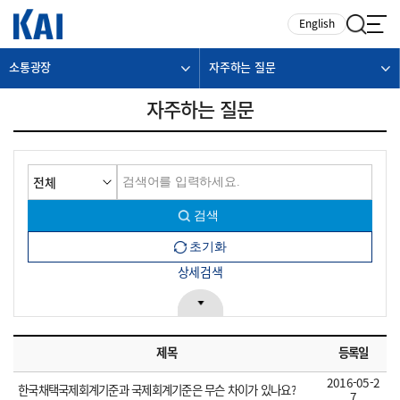
카피라이트로 가기
본문으로 가기
주메뉴로 가기
English
소통광장
자주하는 질문
자주하는 질문
상세검색
제목
등록일
2016-05-2
한국채택국제회계기준과 국제회계기준은 무슨 차이가 있나요?
7