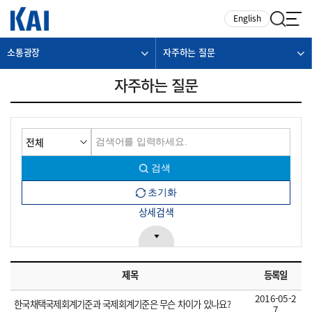
카피라이트로 가기
본문으로 가기
주메뉴로 가기
English
소통광장
자주하는 질문
자주하는 질문
상세검색
제목
등록일
2016-05-2
한국채택국제회계기준과 국제회계기준은 무슨 차이가 있나요?
7