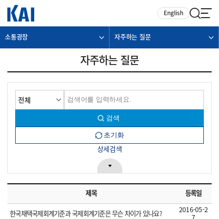
카피라이트로 가기
본문으로 가기
주메뉴로 가기
English
소통광장
자주하는 질문
자주하는 질문
상세검색
제목
등록일
2016-05-2
한국채택국제회계기준과 국제회계기준은 무슨 차이가 있나요?
7