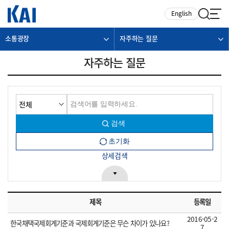
카피라이트로 가기
본문으로 가기
주메뉴로 가기
English
소통광장
자주하는 질문
자주하는 질문
상세검색
제목
등록일
2016-05-2
한국채택국제회계기준과 국제회계기준은 무슨 차이가 있나요?
7