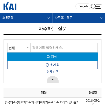
카피라이트로 가기
본문으로 가기
주메뉴로 가기
English
소통광장
자주하는 질문
자주하는 질문
상세검색
제목
등록일
2016-05-2
한국채택국제회계기준과 국제회계기준은 무슨 차이가 있나요?
7