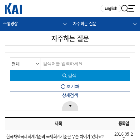
카피라이트로 가기
본문으로 가기
주메뉴로 가기
English
소통광장
자주하는 질문
자주하는 질문
상세검색
제목
등록일
2016-05-2
한국채택국제회계기준과 국제회계기준은 무슨 차이가 있나요?
7